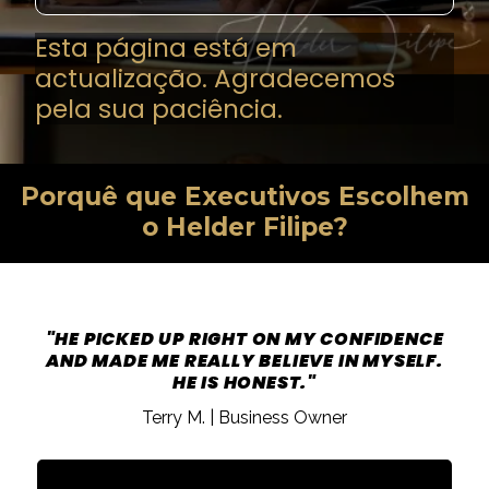
Esta página está em
actualização. Agradecemos
pela sua paciência.
Porquê que Executivos Escolhem
o Helder Filipe?
"HE PICKED UP RIGHT ON MY CONFIDENCE
AND MADE ME REALLY BELIEVE IN MYSELF.
HE IS HONEST."
Terry M. | Business Owner